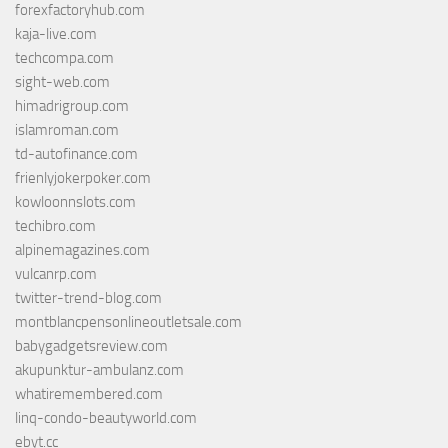
forexfactoryhub.com
kaja-live.com
techcompa.com
sight-web.com
himadrigroup.com
islamroman.com
td-autofinance.com
frienlyjokerpoker.com
kowloonnslots.com
techibro.com
alpinemagazines.com
vulcanrp.com
twitter-trend-blog.com
montblancpensonlineoutletsale.com
babygadgetsreview.com
akupunktur-ambulanz.com
whatiremembered.com
linq-condo-beautyworld.com
ebyt.cc