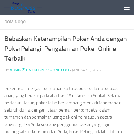
Skip to content
DOMINOQQ
Bebaskan Keterampilan Poker Anda dengan
PokerPelangi: Pengalaman Poker Online
Terbaik
BY
ADMIN@TIMEBUSINESSZONE.COM
·
JANUARY 5, 2025
Poker telah menjadi permainan kartu populer selama berabad-
abad, yang berakar pada abad ke-19 di Amerika Serikat. Selama
bertahun-tahun, poker telah berkembang menjadi fenomena di
seluruh dunia, dengan jutaan pemain berkompetisi dalam
turnamen dan permainan uang baik online maupun secara
langsung. Jika Anda seorang penggemar poker yang ingin
meningkatkan keterampilan Anda, PokerPelangi adalah platform