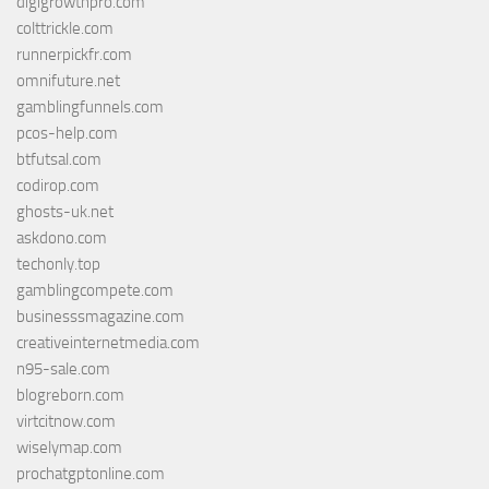
digigrowthpro.com
colttrickle.com
runnerpickfr.com
omnifuture.net
gamblingfunnels.com
pcos-help.com
btfutsal.com
codirop.com
ghosts-uk.net
askdono.com
techonly.top
gamblingcompete.com
businesssmagazine.com
creativeinternetmedia.com
n95-sale.com
blogreborn.com
virtcitnow.com
wiselymap.com
prochatgptonline.com