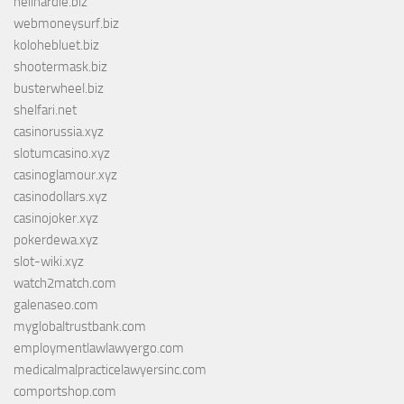
neilhardie.biz
webmoneysurf.biz
kolohebluet.biz
shootermask.biz
busterwheel.biz
shelfari.net
casinorussia.xyz
slotumcasino.xyz
casinoglamour.xyz
casinodollars.xyz
casinojoker.xyz
pokerdewa.xyz
slot-wiki.xyz
watch2match.com
galenaseo.com
myglobaltrustbank.com
employmentlawlawyergo.com
medicalmalpracticelawyersinc.com
comportshop.com