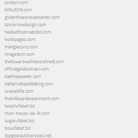
ondasrl.com
blife2016.com
glutenfreesnowboarder.com
lizmorrowdesign.com
healwithcannabidiol.com
kioskpages.com
trianglecurry.com
imagedum.com
thetowerswellnessretreat.com
officialgelatostrain.com
kaethejeweler.com
sattamatkasattaking.com
onepetlife.com
thebillboardexperiment.com
beachufabet.biz
mon-tresse-de-lit.com
sugarufabet.biz
boxufabet.biz
topgearautoservices.net