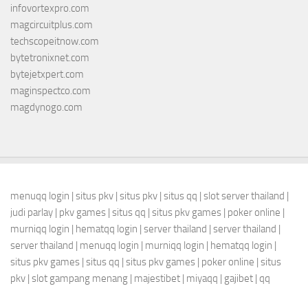
infovortexpro.com
magcircuitplus.com
techscopeitnow.com
bytetronixnet.com
bytejetxpert.com
maginspectco.com
magdynogo.com
menuqq login
|
situs pkv
|
situs pkv
|
situs qq
|
slot server thailand
|
judi parlay
|
pkv games
|
situs qq
|
situs pkv games
|
poker online
|
murniqq login
|
hematqq login
|
server thailand
|
server thailand
|
server thailand
|
menuqq login
|
murniqq login
|
hematqq login
|
situs pkv games
|
situs qq
|
situs pkv games
|
poker online
|
situs
pkv
|
slot gampang menang
|
majestibet
|
miyaqq
|
gajibet
|
qq