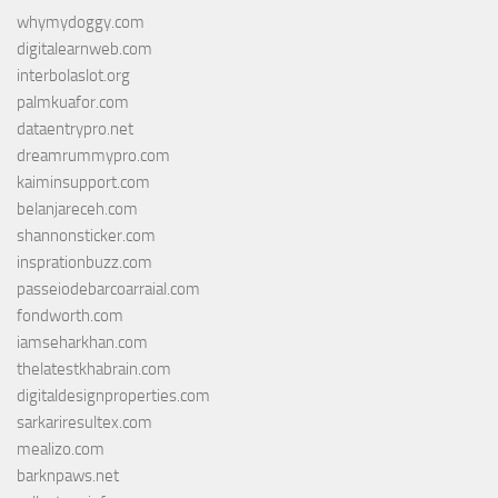
whymydoggy.com
digitalearnweb.com
interbolaslot.org
palmkuafor.com
dataentrypro.net
dreamrummypro.com
kaiminsupport.com
belanjareceh.com
shannonsticker.com
insprationbuzz.com
passeiodebarcoarraial.com
fondworth.com
iamseharkhan.com
thelatestkhabrain.com
digitaldesignproperties.com
sarkariresultex.com
mealizo.com
barknpaws.net