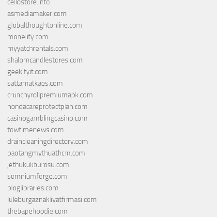
cellostore.info
asmediamaker.com
globalthoughtonline.com
moneiify.com
myyatchrentals.com
shalomcandlestores.com
geekifyit.com
sattamatkaes.com
crunchyrollpremiumapk.com
hondacareprotectplan.com
casinogamblingcasino.com
towtimenews.com
draincleaningdirectory.com
baotangmythuathcm.com
jethukukburosu.com
somniumforge.com
bloglibraries.com
luleburgaznakliyatfirmasi.com
thebapehoodie.com