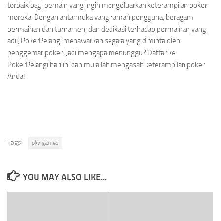
terbaik bagi pemain yang ingin mengeluarkan keterampilan poker
mereka. Dengan antarmuka yang ramah pengguna, beragam
permainan dan turnamen, dan dedikasi terhadap permainan yang
adil, PokerPelangi menawarkan segala yang diminta oleh
penggemar poker. Jadi mengapa menunggu? Daftar ke
PokerPelangi hari ini dan mulailah mengasah keterampilan poker
Anda!
Tags:
pkv games
YOU MAY ALSO LIKE...