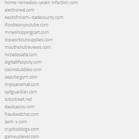
home-remedies-yeast-infection.com
electroreal.com
bestofmiami-dadecounty.com
ifoodieonyoutube.com
mineshoppingcart.com
topworkoutsupplies.com
mouthshutreviews.com
hirzadesalta.com
digitallifeopoly.com
casinobubbles.com
seputargym.com
impiyanamall.com
optguardian.com
totostreet.net
davilcasino.com
fraudwatchai.com
aem-x.com
cryptooblogs.com
gameuplevel.com