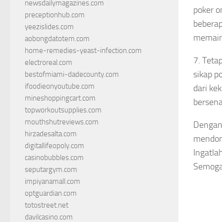
newsdailymagazines.com
poker o
preceptionhub.com
beberap
yeezislides.com
memaink
aobongdatotem.com
home-remedies-yeast-infection.com
7. Teta
electroreal.com
sikap p
bestofmiami-dadecounty.com
ifoodieonyoutube.com
dari ke
mineshoppingcart.com
bersena
topworkoutsupplies.com
mouthshutreviews.com
Dengan 
hirzadesalta.com
mendom
digitallifeopoly.com
Ingatla
casinobubbles.com
Semoga 
seputargym.com
impiyanamall.com
optguardian.com
totostreet.net
davilcasino.com