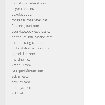
mon-tresse-de-lit.com
sugarufabet.biz
boxufabet.biz
topgearautoservices.net
figurine-jouet.com
your-facebook-address.com
perroquet-ma-passion.com
modrenlivinghome.com
instadatahelpainews.com
geekdailies.com
merchrain.com
kmbb28.com
callreportsforum.com
sokmilya.com
abyluny.com
boomjavtrk.com
apklead.net