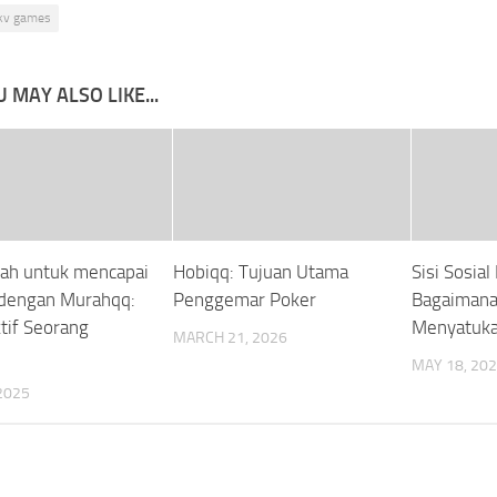
kv games
 MAY ALSO LIKE...
lah untuk mencapai
Hobiqq: Tujuan Utama
Sisi Sosial
 dengan Murahqq:
Penggemar Poker
Bagaimana
tif Seorang
Menyatuka
MARCH 21, 2026
MAY 18, 20
 2025