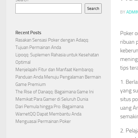
Search
BY
ADMI
Poker o
Recent Posts
Rasakan Sensasi Poker dengan Adaqq:
ribuan 
Tujuan Permainan Anda
keberun
Lipoqq: Suplemen Rahasia untuk Kesehatan
mening
Optimal
tips te
Menjelajahi Fitur dan Manfaat Kembarqq:
Panduan Anda Menuju Pengalaman Bermain
1. Berl
Game Premium
yang su
The Rise of Danaqq: Bagaimana Game Ini
situs p
Memikat Para Gamer di Seluruh Dunia
Dari Pemula hingga Pro: Bagaimana
uang An
WarnetQQ Dapat Membantu Anda
semakin
Menguasai Permainan Poker
2. Pela