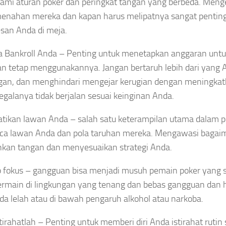
i aturan poker dan peringkat tangan yang berbeda. Meng
enahan mereka dan kapan harus melipatnya sangat pentin
san Anda di meja.
la Bankroll Anda – Penting untuk menetapkan anggaran unt
n tetap menggunakannya. Jangan bertaruh lebih dari yan
gan, dan menghindari mengejar kerugian dengan meningka
segalanya tidak berjalan sesuai keinginan Anda.
atikan lawan Anda – salah satu keterampilan utama dalam p
a lawan Anda dan pola taruhan mereka. Mengawasi bagai
kan tangan dan menyesuaikan strategi Anda.
p fokus – gangguan bisa menjadi musuh pemain poker yang s
rmain di lingkungan yang tenang dan bebas gangguan dan h
da lelah atau di bawah pengaruh alkohol atau narkoba.
stirahatlah – Penting untuk memberi diri Anda istirahat rutin