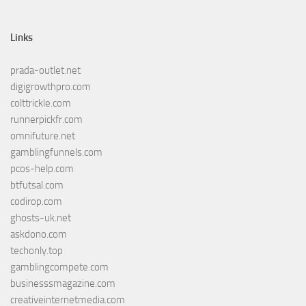
Links
prada-outlet.net
digigrowthpro.com
colttrickle.com
runnerpickfr.com
omnifuture.net
gamblingfunnels.com
pcos-help.com
btfutsal.com
codirop.com
ghosts-uk.net
askdono.com
techonly.top
gamblingcompete.com
businesssmagazine.com
creativeinternetmedia.com