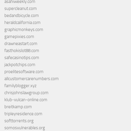
asahiweekly.com
supercleanut.com
bedandbicycle.com
heraldcalifornia.com
graphicmonkeys.com
gamepixies.com
drawneastart.com
fasthokislot88.com
safecasinotips.com
jackpotchips.com
proelitesoftware.com
allcustomercarenumbers.com
familyblogger.xyz
chrisjohnslawgroup.com
klub-vulcan-online.com
breitkamp.com
tripleyresidence.com
softtorrents.org
somosvulnerables.org