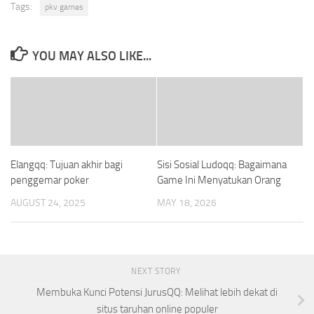
Tags:
pkv games
YOU MAY ALSO LIKE...
Elangqq: Tujuan akhir bagi
Sisi Sosial Ludoqq: Bagaimana
penggemar poker
Game Ini Menyatukan Orang
AUGUST 24, 2025
MAY 18, 2026
NEXT STORY
Membuka Kunci Potensi JurusQQ: Melihat lebih dekat di
situs taruhan online populer