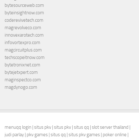
bytesourceweb.com
byteinsightnow.com
coderevivetech.com
magrevolveco.com
innovexarotech.com
infovortexpro.com
magcircuitplus.com
techscopeitnow.com
bytetronixnet.com
bytejetxpert.com
maginspectco.com
magdynogo.com
menuqq login
|
situs pkv
|
situs pkv
|
situs qq
|
slot server thailand
|
judi parlay
|
pkv games
|
situs qq
|
situs pkv games
|
poker online
|