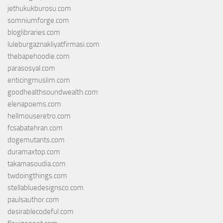
jethukukburosu.com
somniumforge.com
bloglibraries.com
luleburgaznakliyatfirmasi.com
thebapehoodie.com
parasosyal.com
enticingmuslim.com
goodhealthsoundwealth.com
elenapoems.com
hellmouseretro.com
fcsabatehran.com
dogemutants.com
duramaxtop.com
takamasoudia.com
twdoingthings.com
stellabluedesignsco.com
paulsauthor.com
desirablecodeful.com