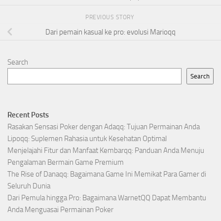
PREVIOUS STORY
Dari pemain kasual ke pro: evolusi Marioqq
Search
Search
Recent Posts
Rasakan Sensasi Poker dengan Adaqq: Tujuan Permainan Anda
Lipoqq: Suplemen Rahasia untuk Kesehatan Optimal
Menjelajahi Fitur dan Manfaat Kembarqq: Panduan Anda Menuju
Pengalaman Bermain Game Premium
The Rise of Danaqq: Bagaimana Game Ini Memikat Para Gamer di
Seluruh Dunia
Dari Pemula hingga Pro: Bagaimana WarnetQQ Dapat Membantu
Anda Menguasai Permainan Poker