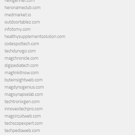
flexigennet.com
heronameclub.com
medmarket.io
outdoortablez.com
infotomy.com
healthysupplementsolution.com
codespottech.com
techdynogo.com
magchronicle.com
digipediatech.com
maglinkitnow.com
byteinsightweb.com
magdynogenius.com
magsynapselab.com
techtronixgen.com
innovextechpro.com
magcircuitweb.com
techscopexpert.com
techpediaweb.com