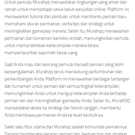
Untuk pemula, Murahqq menyediakan lingkungan yang aman dan
ramah untuk mempelajari seluk beluk perjudian online. Platform ini
menawarkan tutorial dan panduan untuk membantu pemain baru
memahami aturan permainan, serta tips dan strategi untuk
meningkatkan gameplay mereka. Selain itu, Murahqq menawarkan
permainan dan turnamen berisiko rendah, memungkinkan pemula
untuk mempraktikkan keterampilan mereka tanpa
mempertaruhkan sejumlah besar uang.
Saat Anda maju dari seorang pemula menjadi pemain yang lebih
berpengalaman, Murahqq terus mendukung pertumbuhan dan
perkembangan Anda. Platform ini menawarkan berbagai tantangan
dan turnamen untuk pemain dari semua tingkat keterampilan,
memungkinkan Anda untuk menguji keterampilan Anda terhadap
pemain lain dan meningkatkan gameplay Anda. Selain itu, MurahQQ
menyediakan akses ke strategi dan teknik canggih, membantu
Anda membawa permainan Anda ke level berikutnya.
Salah satu fitur utama dari Murahqq adalah komunitas pemainnya.
Dengan berinteraksi dengan pemain lain, berbagi tips dan strategi,