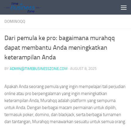
Skip to content
DOMINOQQ
Dari pemula ke pro: bagaimana murahqq
dapat membantu Anda meningkatkan
keterampilan Anda
BY
ADMIN@TIMEBUSINESSZONE.COM
·
AUGUST 8, 2025
Apakah Anda seorang pemula yang ingin mempelajari tali perjudian
online atau pro berpengalaman yang ingin meningkatkan
keterampilan Anda, Murahqq adalah platform yang sempurna
untuk Anda. Dengan berbagai macam permainan untuk dipilih,
termasuk poker, domino, dan blackjack, serta berbagai turnamen
dan tantangan, Murahqq menawarkan sesuatu untuk semua orang.