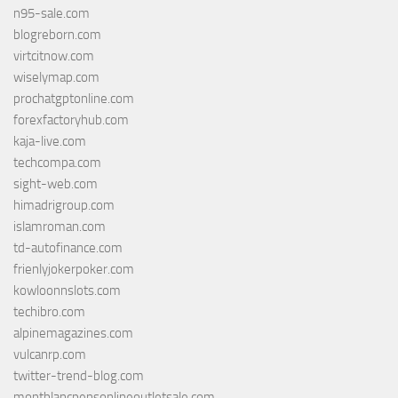
n95-sale.com
blogreborn.com
virtcitnow.com
wiselymap.com
prochatgptonline.com
forexfactoryhub.com
kaja-live.com
techcompa.com
sight-web.com
himadrigroup.com
islamroman.com
td-autofinance.com
frienlyjokerpoker.com
kowloonnslots.com
techibro.com
alpinemagazines.com
vulcanrp.com
twitter-trend-blog.com
montblancpensonlineoutletsale.com