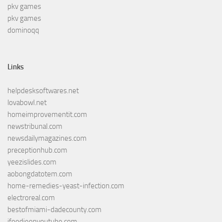
pkv games
pkv games
dominoqq
Links
helpdesksoftwares.net
lovabowl.net
homeimprovementit.com
newstribunal.com
newsdailymagazines.com
preceptionhub.com
yeezislides.com
aobongdatotem.com
home-remedies-yeast-infection.com
electroreal.com
bestofmiami-dadecounty.com
ifoodieonyoutube.com