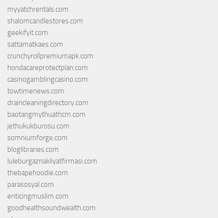
myyatchrentals.com
shalomcandlestores.com
geekifyit.com
sattamatkaes.com
crunchyrollpremiumapk.com
hondacareprotectplan.com
casinogamblingcasino.com
towtimenews.com
draincleaningdirectory.com
baotangmythuathcm.com
jethukukburosu.com
somniumforge.com
bloglibraries.com
luleburgaznakliyatfirmasi.com
thebapehoodie.com
parasosyal.com
enticingmuslim.com
goodhealthsoundwealth.com