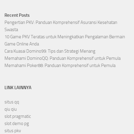
Recent Posts
Pengertian PKV: Panduan Komprehensif Asuransi Kesehatan
Swasta
10 Game PKV Teratas untuk Meningkatkan Pengalaman Bermain
Game Online Anda
Cara Kuasai Domino99: Tips dan Strategi Menang
Memahami DominoQQ: Panduan Komprehensif untuk Pemula
Memahami Poker88: Panduan Komprehensif untuk Pemula
LINK LAINNYA
situs qq
qiu qiu
slot pragmatic
slot demo pg
situs pkv