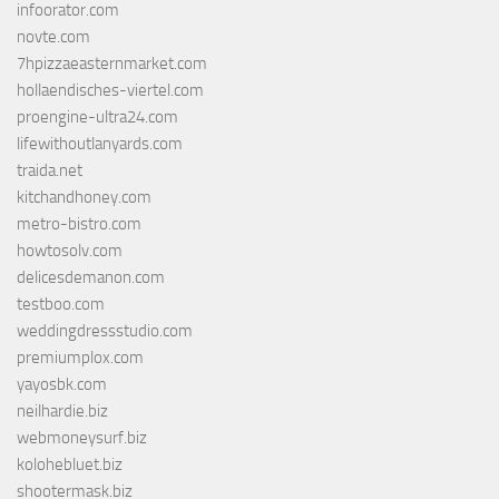
infoorator.com
novte.com
7hpizzaeasternmarket.com
hollaendisches-viertel.com
proengine-ultra24.com
lifewithoutlanyards.com
traida.net
kitchandhoney.com
metro-bistro.com
howtosolv.com
delicesdemanon.com
testboo.com
weddingdressstudio.com
premiumplox.com
yayosbk.com
neilhardie.biz
webmoneysurf.biz
kolohebluet.biz
shootermask.biz