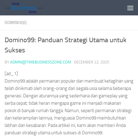
Skip to content
DOMINOQQ
Domino99: Panduan Strategi Utama untuk
Sukses
BY
ADMIN@TIMEBUSINESSZONE.COM
·
DECEMBER 22, 2025
[ad_1]
Domino99 adalah permainan populer dan membuat ketagihan yang
telah dinikmati oleh orang-orang dari segala usia selama beberapa
generasi. Dengan aturannya yang sederhana dan gameplay yang
serba cepat, tidak heran mengapa game ini menjadi makanan
pokok di banyak rumah tangga. Namun, seperti permainan strategi
dan keterampilan lainnya, menguasai Domino99 membutuhkan
latihan dan kesabaran. Pada artikel ini, kami akan memberi Anda
panduan strategi utama untuk sukses di Domino99.