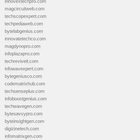
innovextechpro.com
magcircuitweb.com
techscopexpert.com
techpediaweb.com
bytelabgenius.com
innovatetechco.com
magdynopro.com
infoplazapro.com
techreviveit.com
infowavexpert.com
bytegeniusco.com
codematrixhub.com
techsenseplus.com
infoboostgenius.com
techwavegen.com
bytesavvypro.com
byteinsightgen.com
digizinetech.com
infomatrixgen.com