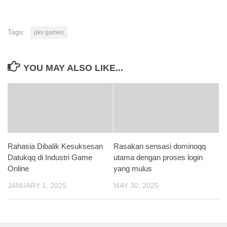
Tags:
pkv games
YOU MAY ALSO LIKE...
Rahasia Dibalik Kesuksesan
Rasakan sensasi dominoqq
Datukqq di Industri Game
utama dengan proses login
Online
yang mulus
JANUARY 1, 2025
MAY 30, 2025