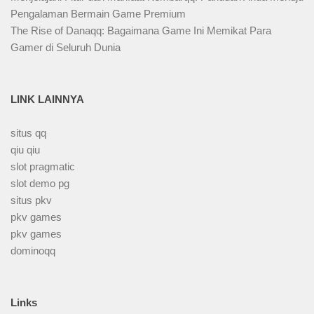
Pengalaman Bermain Game Premium
The Rise of Danaqq: Bagaimana Game Ini Memikat Para
Gamer di Seluruh Dunia
LINK LAINNYA
situs qq
qiu qiu
slot pragmatic
slot demo pg
situs pkv
pkv games
pkv games
dominoqq
Links