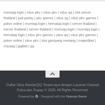
menuqq login
|
situs pkv
|
situs pkv
|
situs qq
|
slot server
thailand
|
judi parlay
|
pkv games
|
situs qq
|
situs pkv games
|
poker online
|
murniqq login
|
hematqq login
|
server thailand
|
server thailand
|
server thailand
|
menuqq login
|
murniqq login
|
hematqq login
|
situs pkv games
|
situs qq
|
situs pkv games
|
poker online
|
situs pkv
|
slot gampang menang
|
majestibet
|
miyaqq
|
gajibet
|
qq
Daftar Situs BandarQQ Terpercaya dengan Layanan Deposit
Pulsa dan Gopay © 2026. All Rights Reserved.
Powered by
- Designed with the
Hueman theme