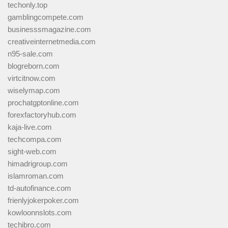
techonly.top
gamblingcompete.com
businesssmagazine.com
creativeinternetmedia.com
n95-sale.com
blogreborn.com
virtcitnow.com
wiselymap.com
prochatgptonline.com
forexfactoryhub.com
kaja-live.com
techcompa.com
sight-web.com
himadrigroup.com
islamroman.com
td-autofinance.com
frienlyjokerpoker.com
kowloonnslots.com
techibro.com