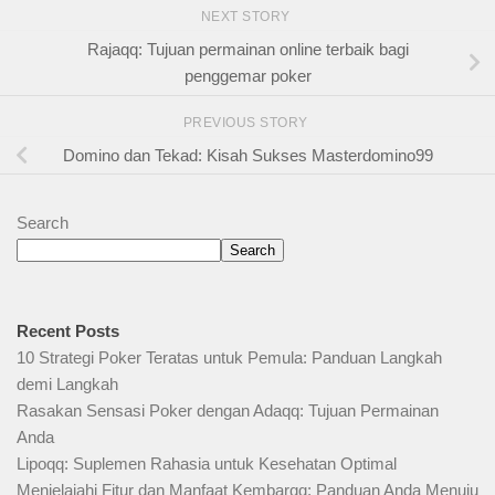
NEXT STORY
Rajaqq: Tujuan permainan online terbaik bagi
penggemar poker
PREVIOUS STORY
Domino dan Tekad: Kisah Sukses Masterdomino99
Search
Search
Recent Posts
10 Strategi Poker Teratas untuk Pemula: Panduan Langkah
demi Langkah
Rasakan Sensasi Poker dengan Adaqq: Tujuan Permainan
Anda
Lipoqq: Suplemen Rahasia untuk Kesehatan Optimal
Menjelajahi Fitur dan Manfaat Kembarqq: Panduan Anda Menuju