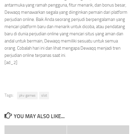
antarmuka yang ramah pengguna, fitur menarik, dan bonus besar,
Dewaqq menawarkan segala yang diinginkan pemain dari platform
perjudian online. Baik Anda seorang penjudi berpengalaman yang
mencari platform baru dan menarik untuk dicoba, atau pendatang
baru di dunia perjudian online yang mencari situs yang aman dan
andal untuk bermain, Dewaqq memiliki sesuatu untuk semua
orang. Cobalah hari ini dan lihat mengapa Dewaqq menjadi tren
perjudian online terpanas saat ini.
[ad_2]
Tags:
pkv games
slot
YOU MAY ALSO LIKE...