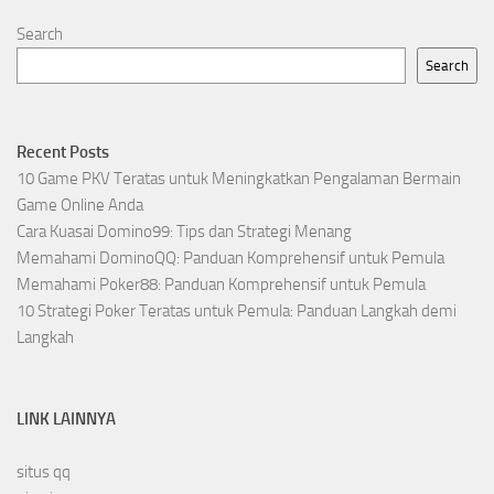
Search
Search
Recent Posts
10 Game PKV Teratas untuk Meningkatkan Pengalaman Bermain
Game Online Anda
Cara Kuasai Domino99: Tips dan Strategi Menang
Memahami DominoQQ: Panduan Komprehensif untuk Pemula
Memahami Poker88: Panduan Komprehensif untuk Pemula
10 Strategi Poker Teratas untuk Pemula: Panduan Langkah demi
Langkah
LINK LAINNYA
situs qq