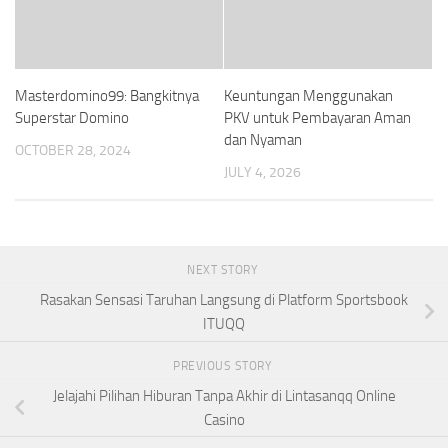
Masterdomino99: Bangkitnya
Keuntungan Menggunakan
Superstar Domino
PKV untuk Pembayaran Aman
dan Nyaman
OCTOBER 28, 2024
JULY 4, 2026
NEXT STORY
Rasakan Sensasi Taruhan Langsung di Platform Sportsbook
ITUQQ
PREVIOUS STORY
Jelajahi Pilihan Hiburan Tanpa Akhir di Lintasanqq Online
Casino