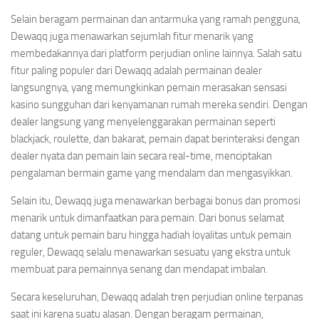
Selain beragam permainan dan antarmuka yang ramah pengguna,
Dewaqq juga menawarkan sejumlah fitur menarik yang
membedakannya dari platform perjudian online lainnya. Salah satu
fitur paling populer dari Dewaqq adalah permainan dealer
langsungnya, yang memungkinkan pemain merasakan sensasi
kasino sungguhan dari kenyamanan rumah mereka sendiri. Dengan
dealer langsung yang menyelenggarakan permainan seperti
blackjack, roulette, dan bakarat, pemain dapat berinteraksi dengan
dealer nyata dan pemain lain secara real-time, menciptakan
pengalaman bermain game yang mendalam dan mengasyikkan.
Selain itu, Dewaqq juga menawarkan berbagai bonus dan promosi
menarik untuk dimanfaatkan para pemain. Dari bonus selamat
datang untuk pemain baru hingga hadiah loyalitas untuk pemain
reguler, Dewaqq selalu menawarkan sesuatu yang ekstra untuk
membuat para pemainnya senang dan mendapat imbalan.
Secara keseluruhan, Dewaqq adalah tren perjudian online terpanas
saat ini karena suatu alasan. Dengan beragam permainan,