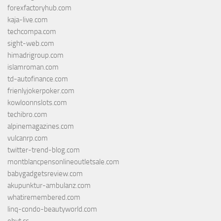
forexfactoryhub.com
kaja-live.com
techcompa.com
sight-web.com
himadrigroup.com
islamroman.com
td-autofinance.com
frienlyjokerpoker.com
kowloonnslots.com
techibro.com
alpinemagazines.com
vulcanrp.com
twitter-trend-blog.com
montblancpensonlineoutletsale.com
babygadgetsreview.com
akupunktur-ambulanz.com
whatiremembered.com
linq-condo-beautyworld.com