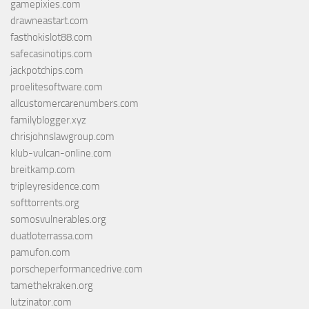
gamepixies.com
drawneastart.com
fasthokislot88.com
safecasinotips.com
jackpotchips.com
proelitesoftware.com
allcustomercarenumbers.com
familyblogger.xyz
chrisjohnslawgroup.com
klub-vulcan-online.com
breitkamp.com
tripleyresidence.com
softtorrents.org
somosvulnerables.org
duatloterrassa.com
pamufon.com
porscheperformancedrive.com
tamethekraken.org
lutzinator.com