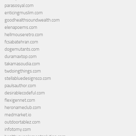
parasosyal.com
enticingmuslim.com
goodhealthsoundwealth.com
elenapoems.com
hellmouseretro.com
fcsabatehran.com
dogemutants.com
duramaxtop.com
takamasoudia.com
twdoingthings.com
stellabluedesignsco.com
paulsauthor.com
desirablecodeful.com
flexigennet.com
heronameclub.com
medmarket.io
outdoortablez.com
infotomy.com