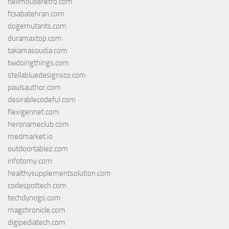
hellmouseretro.com
fcsabatehran.com
dogemutants.com
duramaxtop.com
takamasoudia.com
twdoingthings.com
stellabluedesignsco.com
paulsauthor.com
desirablecodeful.com
flexigennet.com
heronameclub.com
medmarket.io
outdoortablez.com
infotomy.com
healthysupplementsolution.com
codespottech.com
techdynogo.com
magchronicle.com
digipediatech.com