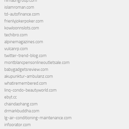
himadrigroup.com
islamroman.com
td-autofinance.com
frienlyjokerpoker.com
kowloonnslots.com
techibro.com
alpinemagazines.com
vulcanrp.com
twitter-trend-blog.com
montblancpensonlineoutletsale.com
babygadgetsreview.com
akupunktur-ambulanz.com
whatiremembered.com
linq-condo-beautyworld.com
ebyt.cc
chaindaohang.com
drmarkbuddha.com
lg-air-conditioning-maintenance.com
infoorator.com