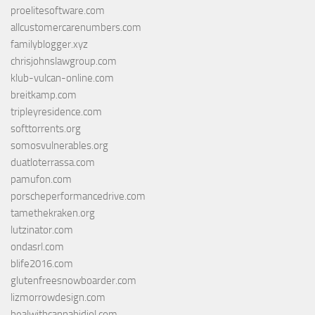
proelitesoftware.com
allcustomercarenumbers.com
familyblogger.xyz
chrisjohnslawgroup.com
klub-vulcan-online.com
breitkamp.com
tripleyresidence.com
softtorrents.org
somosvulnerables.org
duatloterrassa.com
pamufon.com
porscheperformancedrive.com
tamethekraken.org
lutzinator.com
ondasrl.com
blife2016.com
glutenfreesnowboarder.com
lizmorrowdesign.com
healwithcannabidiol.com