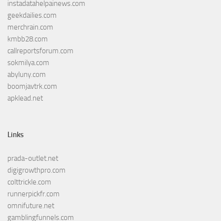
instadatahelpainews.com
geekdailies.com
merchrain.com
kmbb28.com
callreportsforum.com
sokmilya.com
abyluny.com
boomjavtrk.com
apklead.net
Links
prada-outlet.net
digigrowthpro.com
colttrickle.com
runnerpickfr.com
omnifuture.net
gamblingfunnels.com