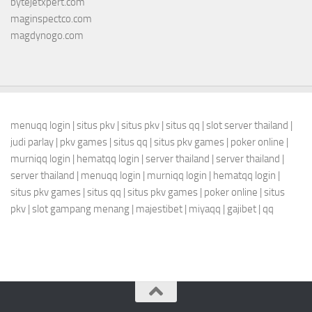
bytejetxpert.com
maginspectco.com
magdynogo.com
menuqq login
|
situs pkv
|
situs pkv
|
situs qq
|
slot server thailand
|
judi parlay
|
pkv games
|
situs qq
|
situs pkv games
|
poker online
|
murniqq login
|
hematqq login
|
server thailand
|
server thailand
|
server thailand
|
menuqq login
|
murniqq login
|
hematqq login
|
situs pkv games
|
situs qq
|
situs pkv games
|
poker online
|
situs
pkv
|
slot gampang menang
|
majestibet
|
miyaqq
|
gajibet
|
qq