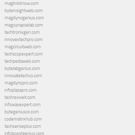
maglinkitnow.com
byteinsightweb.com
magdynogenius.com
magsynapselab.com
techtronixgen.com
innovextechpro.com
magcircuitweb.com
techscopexpert.com
techpediaweb.com
bytelabgenius.com
innovatetechco.com
magdynopro.com
infoplazapro.com
techreviveit.com
infowavexpert.com
bytegeniusco.com
codematrixhub.com
techsenseplus.com
infoboostgenius.com