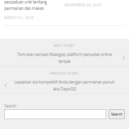
perpaduan unik tentang
NOVEMBER 20, 2025
permainan dan makan
MARCH 31, 2025
NEXT STORY
Temukan sensasi Abangqq: platform perjudian online
terbaik
PREVIOUS STORY
Lepaskan sisi kompetitif Anda dengan permainan penuh
aksi DepoQQ
Search
Search