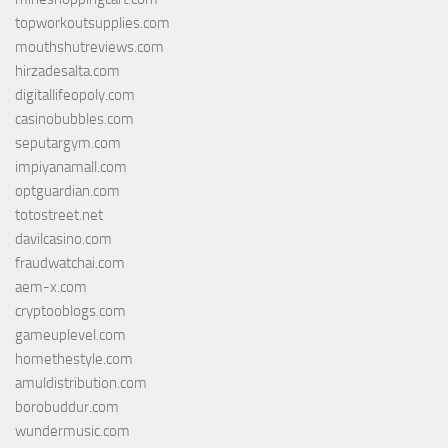
topworkoutsupplies.com
mouthshutreviews.com
hirzadesalta.com
digitallifeopoly.com
casinobubbles.com
seputargym.com
impiyanamall.com
optguardian.com
totostreet.net
davilcasino.com
fraudwatchai.com
aem-x.com
cryptooblogs.com
gameuplevel.com
homethestyle.com
amuldistribution.com
borobuddur.com
wundermusic.com