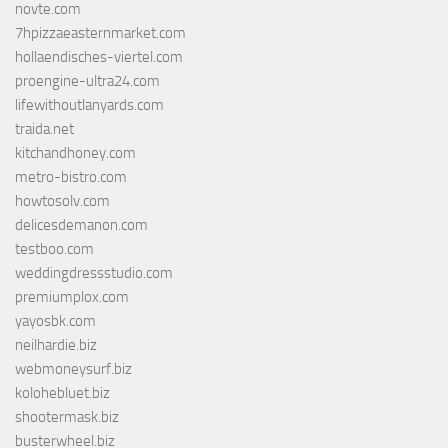
novte.com
7hpizzaeasternmarket.com
hollaendisches-viertel.com
proengine-ultra24.com
lifewithoutlanyards.com
traida.net
kitchandhoney.com
metro-bistro.com
howtosolv.com
delicesdemanon.com
testboo.com
weddingdressstudio.com
premiumplox.com
yayosbk.com
neilhardie.biz
webmoneysurf.biz
kolohebluet.biz
shootermask.biz
busterwheel.biz