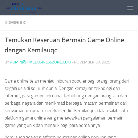
Skip to content
DOMINOQQ
Temukan Keseruan Bermain Game Online
dengan Kemilauqq
BY
ADMIN@TIMEBUSINESSZONE.COM
·
NOVEMBER 30, 2025
Game online telah menjadi hiburan populer bagi orang-orang dari
segala usia di seluruh dunia. Dengan kemajuan teknologi dan
internet, para gamer kini dapat terhubung dengan orang lain dari
berbagai negara dan menikmati berbagai macam permainan dari
kenyamanan rumah mereka sendiri. Kemilauqq adalah salah satu
platform game online yang menawarkan pengalaman bermain
game yang unik dan menarik bagi para pemainnya.
Kemilauqq adalah platform permainan online populer yang