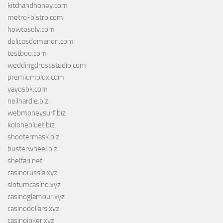
kitchandhoney.com
metro-bistro.com
howtosolv.com
delicesdemanon.com
testboo.com
weddingdressstudio.com
premiumplox.com
yayosbk.com
neilhardie.biz
webmoneysurf.biz
kolohebluet.biz
shootermask.biz
busterwheel.biz
shelfari.net
casinorussia.xyz
slotumcasino.xyz
casinoglamour.xyz
casinodollars.xyz
casinojoker.xyz