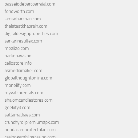
passeiodebarcoarraial.com
fondworth.com
iamseharkhan.com
thelatestkhabrain.com
digitaldesignproperties.com
sarkariresultex.com
mealizo.com
barknpaws.net
cellostore.info
asmediamaker.com
globalthoughtonline.com
moneiify.com
myyatchrentals.com
shalomcandlestores.com
geekifyit.com
sattamatkaes.com
crunchyrollpremiumapk.com
hondacareprotectplan.com
casinogamblingcasino.com