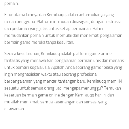
pemain.
Fitur utama lainnya dari Kemilauqq adalah antarmukanya yang
ramah pengguna. Platform ini mudah dinavigasi, dengan instruksi
dan pedoman yang jelas untuk setiap permainan. Hal ini
memudahkan pemain untuk memulai dan menikmati pengalaman
bermain game mereka tanpa kesulitan.
Secara keseluruhan, Kemilauqq adalah platform game online
fantastis yang menawarkan pengalaman bermain unik dan menarik
untuk pemain segala usia. Apakah Anda seorang gamer biasa yang
ingin menghabiskan waktu atau seorang profesional
berpengalaman yang mencari tantangan baru, Kemilauqq memiliki
sesuatu untuk semua orang. Jadi mengapa menunggu? Temukan
keseruan bermain game online dengan Kemilauqq hari ini dan
mulailah menikmati semua kesenangan dan sensasi yang
ditawarkan.