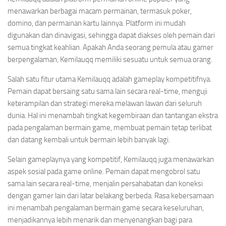
menawarkan berbagai macam permainan, termasuk poker,
domino, dan permainan kartu lainnya. Platform ini mudah
digunakan dan dinavigasi, sehingga dapat diakses oleh pemain dari
semua tingkat keahlian. Apakah Anda seorang pemula atau gamer
berpengalaman, Kemilauqq memiliki sesuatu untuk semua orang.
Salah satu fitur utama Kemilauqq adalah gameplay kompetitifnya.
Pemain dapat bersaing satu sama lain secara real-time, menguji
keterampilan dan strategi mereka melawan lawan dari seluruh
dunia. Hal ini menambah tingkat kegembiraan dan tantangan ekstra
pada pengalaman bermain game, membuat pemain tetap terlibat
dan datang kembali untuk bermain lebih banyak lagi.
Selain gameplaynya yang kompetitif, Kemilauqq juga menawarkan
aspek sosial pada game online. Pemain dapat mengobrol satu
sama lain secara real-time, menjalin persahabatan dan koneksi
dengan gamer lain dari latar belakang berbeda. Rasa kebersamaan
ini menambah pengalaman bermain game secara keseluruhan,
menjadikannya lebih menarik dan menyenangkan bagi para