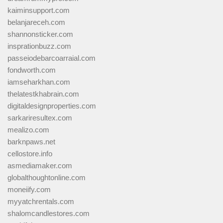
kaiminsupport.com
belanjareceh.com
shannonsticker.com
insprationbuzz.com
passeiodebarcoarraial.com
fondworth.com
iamseharkhan.com
thelatestkhabrain.com
digitaldesignproperties.com
sarkariresultex.com
mealizo.com
barknpaws.net
cellostore.info
asmediamaker.com
globalthoughtonline.com
moneiify.com
myyatchrentals.com
shalomcandlestores.com