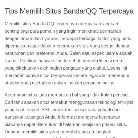
Tips Memilih Situs BandarQQ Terpercaya
Memilih situs BandarQQ terpercaya merupakan langkah
penting bagi para pemain yang ingin menikmati permainan
dengan aman dan nyaman. Terdapat berbagai faktor yang perlu
diperhatikan agar dapat menemukan situs yang sesuai dengan
kebutuhan dan preferensi Anda. Salah satu aspek utama adalah
lisensi. Pastikan bahwa situs tersebut memiliki lisensi resmi
yang dikeluarkan oleh badan pengatur yang diakui. Lisensi ini
menjamin bahwa situs beroperasi secara legal dan memenuhi
standar yang ditetapkan dalam industri perjudian online.
Keamanan situs juga merupakan hal yang tidak kalah penting.
Cari tahu apakah situs tersebut menggunakan teknologi enkripsi
yang kuat, seperti SSL, untuk melindungi data pribadi dan
transaksi keuangan Anda. Informasi mengenai keamanan
biasanya dapat ditemukan di halaman kebijakan privasi situs.
Dengan memilih situs yang memiliki langkah-langkah