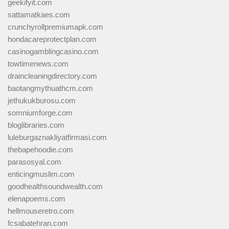
geekifyit.com
sattamatkaes.com
crunchyrollpremiumapk.com
hondacareprotectplan.com
casinogamblingcasino.com
towtimenews.com
draincleaningdirectory.com
baotangmythuathcm.com
jethukukburosu.com
somniumforge.com
bloglibraries.com
luleburgaznakliyatfirmasi.com
thebapehoodie.com
parasosyal.com
enticingmuslim.com
goodhealthsoundwealth.com
elenapoems.com
hellmouseretro.com
fcsabatehran.com