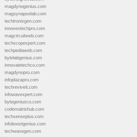
magdynogenius.com
magsynapselab.com
techtronixgen.com
innovextechpro.com
magcircuitweb.com
techscopexpert.com
techpediaweb.com
bytelabgenius.com
innovatetechco.com
magdynopro.com
infoplazapro.com
techreviveit.com
infowavexpert.com
bytegeniusco.com
codematrixhub.com
techsenseplus.com
infoboostgenius.com
techwavegen.com