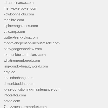
td-autofinance.com
frienlyjokerpoker.com
kowloonnslots.com
techibro.com
alpinemagazines.com
vulcanrp.com
twitter-trend-blog.com
montblancpensonlineoutletsale.com
babygadgetsreview.com
akupunktur-ambulanz.com
whatiremembered.com
linq-condo-beautyworld.com
ebyt.cc
chaindaohang.com
drmarkbuddha.com
lg-air-conditioning-maintenance.com
infoorator.com
novte.com
7hpizzaeasternmarket.com