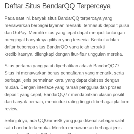
Daftar Situs BandarQQ Terpercaya
Pada saat ini, banyak situs BandarQQ terpercaya yang
menawarkan berbagai layanan menarik, termasuk deposit pulsa
dan GoPay. Memilih situs yang tepat dapat menjadi tantangan
mengingat banyaknya pilihan yang tersedia. Berikut adalah
daftar beberapa situs BandarQQ yang telah terbukti
kredibilitasnya, dilengkapi dengan fitur-fitur unggulan mereka.
Situs pertama yang patut diperhatikan adalah BandarQQ77.
Situs ini menawarkan bonus pendaftaran yang menarik, serta
berbagai jenis permainan kartu yang dapat diakses dengan
mudah. Dengan interface yang ramah pengguna dan proses
deposit yang cepat, BandarQQ77 mendapatkan ulasan positif
dari banyak pemain, menduduki rating tinggi di berbagai platform
review.
Selanjutnya, ada QQGame88 yang juga dikenal sebagai salah
satu bandar terkemuka. Mereka menawarkan berbagai jenis