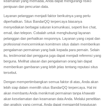
keamanan yang memadai, Anda dapat mengurangi risiko
penipuan dan pencurian data.
Layanan pelanggan menjadi faktor berikutnya yang perlu
diperhatikan. Situs BandarQQ terpercaya biasanya
menyediakan berbagai saluran komunikasi, seperti live chat,
email, dan telepon. Cobalah untuk menghubungi layanan
pelanggan dan perhatikan responnya. Layanan yang cepat dan
profesional mencerminkan komitmen situs dalam memberikan
pengalaman permainan yang baik kepada para pemain. Selain
itu, testimonial dari pengguna juga dapat menjadi referensi yang
berguna. Melihat ulasan dan pengalaman orang lain dapat
memberikan gambaran yang lebih jelas tentang reputasi situs
tersebut.
Dengan mempertimbangkan semua faktor di atas, Anda akan
lebih siap dalam memilih situs BandarQQ terpercaya. Hal ini
akan membantu Anda menikmati permainan tanpa khawatir
akan keselamatan dan keamanan data Anda. Melalui penelitian
dan analisis yang cermat, Anda dapat mengambil keputusan