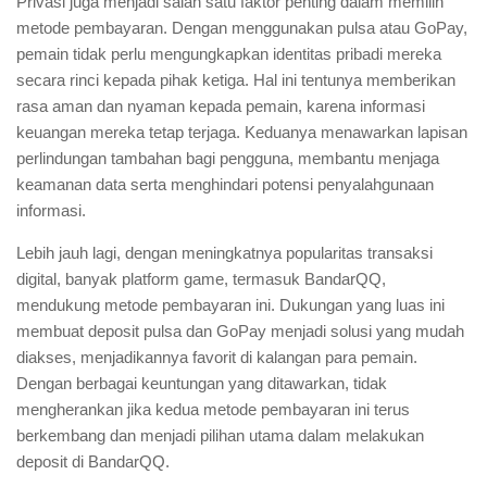
Privasi juga menjadi salah satu faktor penting dalam memilih
metode pembayaran. Dengan menggunakan pulsa atau GoPay,
pemain tidak perlu mengungkapkan identitas pribadi mereka
secara rinci kepada pihak ketiga. Hal ini tentunya memberikan
rasa aman dan nyaman kepada pemain, karena informasi
keuangan mereka tetap terjaga. Keduanya menawarkan lapisan
perlindungan tambahan bagi pengguna, membantu menjaga
keamanan data serta menghindari potensi penyalahgunaan
informasi.
Lebih jauh lagi, dengan meningkatnya popularitas transaksi
digital, banyak platform game, termasuk BandarQQ,
mendukung metode pembayaran ini. Dukungan yang luas ini
membuat deposit pulsa dan GoPay menjadi solusi yang mudah
diakses, menjadikannya favorit di kalangan para pemain.
Dengan berbagai keuntungan yang ditawarkan, tidak
mengherankan jika kedua metode pembayaran ini terus
berkembang dan menjadi pilihan utama dalam melakukan
deposit di BandarQQ.