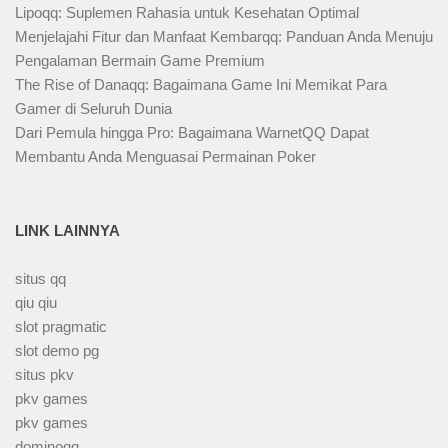
Lipoqq: Suplemen Rahasia untuk Kesehatan Optimal
Menjelajahi Fitur dan Manfaat Kembarqq: Panduan Anda Menuju
Pengalaman Bermain Game Premium
The Rise of Danaqq: Bagaimana Game Ini Memikat Para
Gamer di Seluruh Dunia
Dari Pemula hingga Pro: Bagaimana WarnetQQ Dapat
Membantu Anda Menguasai Permainan Poker
LINK LAINNYA
situs qq
qiu qiu
slot pragmatic
slot demo pg
situs pkv
pkv games
pkv games
dominoqq