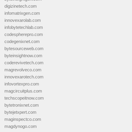
digizinetech.com
infomatrixgen.com
innovexarolab.com
infobytetechlab.com
codespherepro.com
codegenixnet.com
bytesourceweb.com
byteinsightnow.com
coderevivetech.com
magrevolveco.com
innovexarotech.com
infovortexpro.com
magcircuitplus.com
techscopeitnow.com
bytetronixnet.com
bytejetxpert.com
maginspectco.com
magdynogo.com