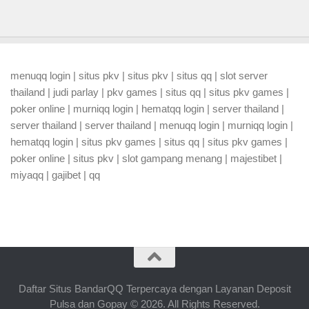
menuqq login
|
situs pkv
|
situs pkv
|
situs qq
|
slot server
thailand
|
judi parlay
|
pkv games
|
situs qq
|
situs pkv games
|
poker online
|
murniqq login
|
hematqq login
|
server thailand
|
server thailand
|
server thailand
|
menuqq login
|
murniqq login
|
hematqq login
|
situs pkv games
|
situs qq
|
situs pkv games
|
poker online
|
situs pkv
|
slot gampang menang
|
majestibet
|
miyaqq
|
gajibet
|
qq
Daftar Situs BandarQQ Terpercaya dengan Layanan Deposit
Pulsa dan Gopay © 2026. All Rights Reserved.