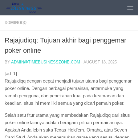
Skip to content
DOMINOQQ
Rajajudiqq: Tujuan akhir bagi penggemar
poker online
BY
ADMIN@TIMEBUSINESSZONE.COM
·
AUGUST 18, 2025
[ad_1]
Rajajudiqq dengan cepat menjadi tujuan utama bagi penggemar
poker online. Dengan berbagai permainan, antarmuka yang
ramah pengguna, dan penekanan kuat pada keamanan dan
keadilan, situs ini memiliki semua yang dicari pemain poker.
Salah satu fitur utama yang membedakan Rajajudiqq dari situs
poker online lainnya adalah beragam pilihan permainannya.
Apakah Anda lebih suka Texas Hold’em, Omaha, atau Seven
Card Stud, Anda akan menemukan game yang sesuai dengan