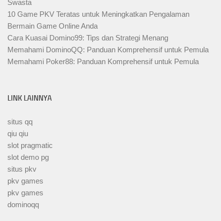
Swasta
10 Game PKV Teratas untuk Meningkatkan Pengalaman
Bermain Game Online Anda
Cara Kuasai Domino99: Tips dan Strategi Menang
Memahami DominoQQ: Panduan Komprehensif untuk Pemula
Memahami Poker88: Panduan Komprehensif untuk Pemula
LINK LAINNYA
situs qq
qiu qiu
slot pragmatic
slot demo pg
situs pkv
pkv games
pkv games
dominoqq