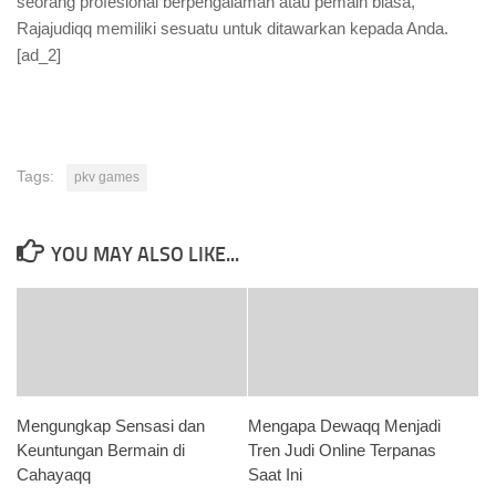
seorang profesional berpengalaman atau pemain biasa,
Rajajudiqq memiliki sesuatu untuk ditawarkan kepada Anda.
[ad_2]
Tags:
pkv games
YOU MAY ALSO LIKE...
Mengungkap Sensasi dan
Mengapa Dewaqq Menjadi
Keuntungan Bermain di
Tren Judi Online Terpanas
Cahayaqq
Saat Ini