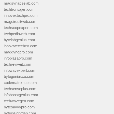
magsynapselab.com
techtronixgen.com
innovextechpro.com
magcircuitweb.com
techscopexpert.com
techpediaweb.com
bytelabgenius.com
innovatetechco.com
magdynopro.com
infoplazapro.com
techreviveit.com
infowavexpert.com
bytegeniusco.com
codematrixhub.com
techsenseplus.com
infoboostgenius.com
techwavegen.com
bytesavvypro.com
byteinsightgen.com