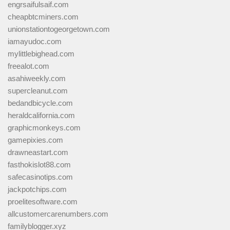
engrsaifulsaif.com
cheapbtcminers.com
unionstationtogeorgetown.com
iamayudoc.com
mylittlebighead.com
freealot.com
asahiweekly.com
supercleanut.com
bedandbicycle.com
heraldcalifornia.com
graphicmonkeys.com
gamepixies.com
drawneastart.com
fasthokislot88.com
safecasinotips.com
jackpotchips.com
proelitesoftware.com
allcustomercarenumbers.com
familyblogger.xyz