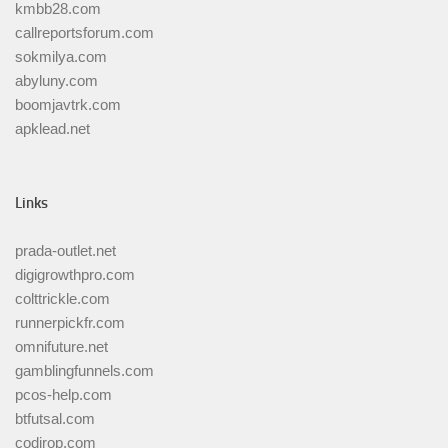
kmbb28.com
callreportsforum.com
sokmilya.com
abyluny.com
boomjavtrk.com
apklead.net
Links
prada-outlet.net
digigrowthpro.com
colttrickle.com
runnerpickfr.com
omnifuture.net
gamblingfunnels.com
pcos-help.com
btfutsal.com
codirop.com