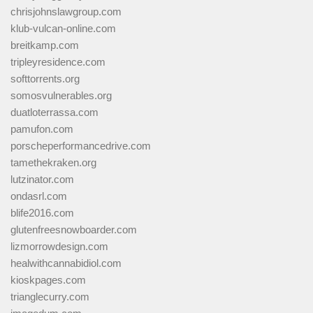
chrisjohnslawgroup.com
klub-vulcan-online.com
breitkamp.com
tripleyresidence.com
softtorrents.org
somosvulnerables.org
duatloterrassa.com
pamufon.com
porscheperformancedrive.com
tamethekraken.org
lutzinator.com
ondasrl.com
blife2016.com
glutenfreesnowboarder.com
lizmorrowdesign.com
healwithcannabidiol.com
kioskpages.com
trianglecurry.com