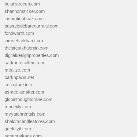
belanjareceh.com
shannonsticker.com
insprationbuzz.com
passeiodebarcoarraial.com
fondworth.com
iamseharkhan.com
thelatestkhabrain.com
digitaldesignproperties.com
sarkariresultex.com
mealizo.com
barknpaws.net
cellostore.info
asmediamaker.com
globalthoughtonline.com
moneiify.com
myyatchrentals.com
shalomcandlestores.com
geekifyit.com
sattamatkaes.com