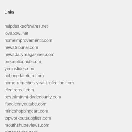
Links
helpdesksoftwares.net
lovabowl.net
homeimprovementit.com
newstribunal.com
newsdailymagazines.com
preceptionhub.com
yeezislides.com
aobongdatotem.com
home-remedies-yeast-infection.com
electroreal.com
bestofmiami-dadecounty.com
ifoodieonyoutube.com
mineshoppingcart.com
topworkoutsupplies.com
mouthshutreviews.com